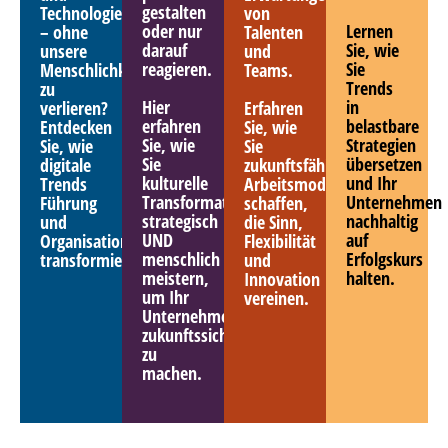
gestalten
Technologie
von
oder nur
Lernen
– ohne
Talenten
darauf
Sie, wie
unsere
und
reagieren.
Sie
Menschlichkeit
Teams.
Trends
zu
Hier
in
verlieren?
Erfahren
erfahren
belastbare
Entdecken
Sie, wie
Sie, wie
Strategien
Sie, wie
Sie
Sie
übersetzen
digitale
zukunftsfähige
kulturelle
und Ihr
Trends
Arbeitsmodelle
Transformation
Unternehmen
Führung
schaffen,
strategisch
nachhaltig
und
die Sinn,
UND
auf
Organisationen
Flexibilität
menschlich
Erfolgskurs
transformieren.
und
meistern,
halten.
Innovation
um Ihr
vereinen.
Unternehmen
zukunftssicher
zu
machen.