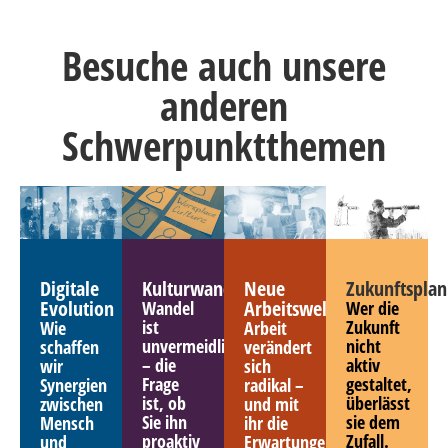
Besuche auch unsere
anderen
Schwerpunktthemen
Digitale
Kulturwandel
Neue
Zukunftspla
Evolution
Arbeitswelten
Wandel
Wer die
ist
Zukunft
Wie
Arbeit
unvermeidlich
nicht
schaffen
verändert
– die
aktiv
wir
sich
Frage
gestaltet,
Synergien
radikal –
ist, ob
überlässt
zwischen
und mit
Sie ihn
sie dem
Mensch
ihr die
proaktiv
Zufall.
und
Erwartungen