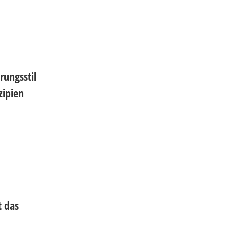
rungsstil
zipien
t das