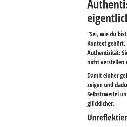
Authenti
eigentlic
“Sei, wie du bis
Kontext gehört. 
Authentizität: S
nicht verstellen
Damit einher ge
zeigen und dadur
Selbstzweifel u
glücklicher.
Unreflektier