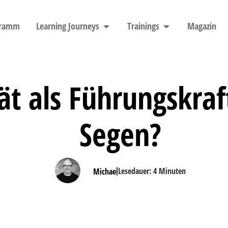
gramm
Learning Journeys
Trainings
Magazin
ät als Führungskraf
Segen?
|
Lesedauer:
4
Minuten
Michael