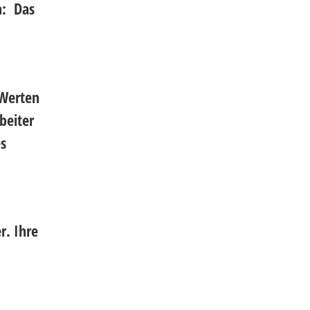
n: Das
 Werten
beiter
es
r. Ihre