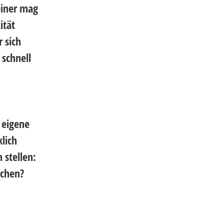
einer mag
ität
r sich
 schnell
 eigene
lich
 stellen:
ächen?