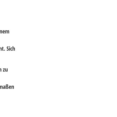
einem
t. Sich
n zu
rmaßen