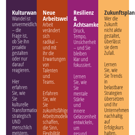
Kulturwandel
Neue
Resilienz
Zukunftspla
Arbeitswelten
&
Wandel ist
Wer die
unvermeidlich
Achtsamkeit
Zukunft
Arbeit
– die
nicht aktiv
verändert
Druck,
Frage ist,
gestaltet,
sich
Tempo,
ob Sie ihn
überlässt
radikal –
Unsicherheit
proaktiv
sie dem
und mit
– und Sie
gestalten
Zufall.
ihr die
bleiben
oder nur
Erwartungen
klar und
darauf
Lernen
von
fokussiert.
reagieren.
Sie, wie
Talenten
Sie Trends
und
Lernen
Hier
in
Teams.
Sie, wie
erfahren
belastbare
Sie
Sie, wie
Strategien
Erfahren
mentale
Sie
übersetzen
Sie, wie
Stärke
kulturelle
und Ihr
Sie
und
Transformation
Unternehmen
zukunftsfähige
innere
strategisch
nachhaltig
Arbeitsmodelle
Gelassenheit
UND
auf
schaffen,
entwickeln,
menschlich
Erfolgskurs
die Sinn,
um
meistern,
halten.
Flexibilität
gesund