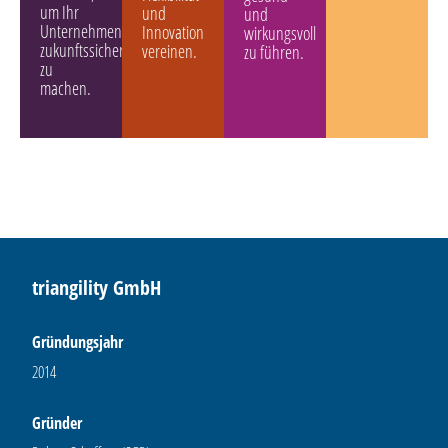
um Ihr
und
und
Unternehmen
Innovation
wirkungsvoll
zukunftssicher
vereinen.
zu führen.
zu
machen.
triangility GmbH
Gründungsjahr
2014
Gründer