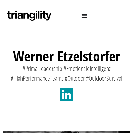
Werner Etzelstorfer
#PrimalLeadership #EmotionaleIntelligenz
#HighPerformanceTeams #Outdoor #OutdoorSurvival