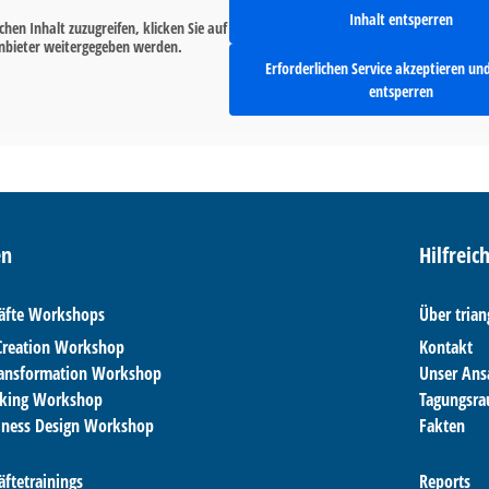
Inhalt entsperren
chen Inhalt zuzugreifen, klicken Sie auf
tanbieter weitergegeben werden.
Erforderlichen Service akzeptieren un
entsperren
en
Hilfreic
äfte Workshops
Über trian
-Creation Workshop
Kontakt
ransformation Workshop
Unser Ans
nking Workshop
Tagungsr
iness Design Workshop
Fakten
ftetrainings
Reports