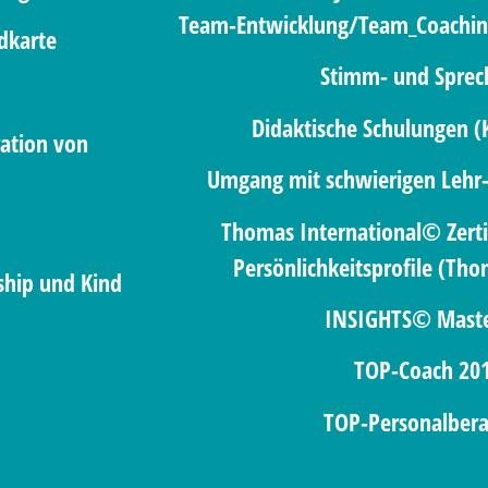
Team-Entwicklung/Team_Coaching
dkarte
Stimm- und Sprech
Didaktische Schulungen (
ation von
Umgang mit schwierigen Lehr-
Thomas International© Zertif
Persönlichkeitsprofile (Tho
ship und Kind
INSIGHTS© Maste
TOP-Coach 20
TOP-Personalbera