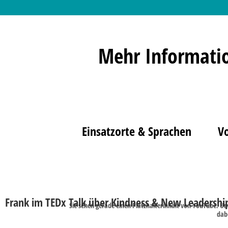
Mehr Informati
Einsatzorte & Sprachen
V
Frank im TEDx Talk über Kindness & New Leadershi
Sie sehen gerade einen Platzhalterinhalt von
YouTube
. Um
dab