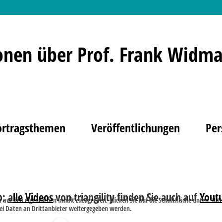
onen über Prof. Frank Widma
ortragsthemen
Veröffentlichungen
Per
p;
a
lle Videos
von triangility finden Sie auch auf
Yout
 auf den eigentlichen Inhalt zuzugreifen, klicken Sie auf die Schaltfläche unten. Bit
ei Daten an Drittanbieter weitergegeben werden.