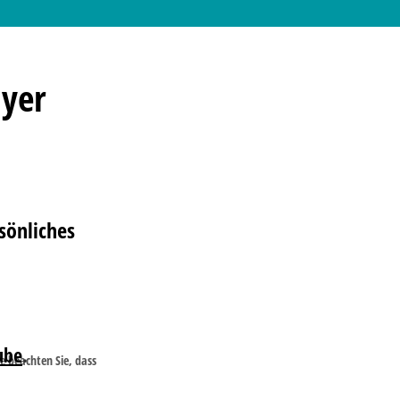
yer
sönliches
ube
.
te beachten Sie, dass