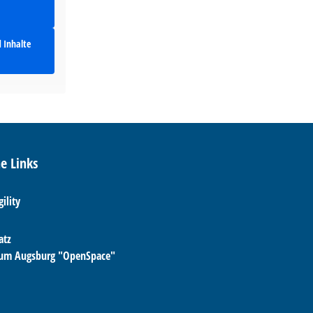
d Inhalte
he Links
gility
atz
aum Augsburg "OpenSpace"