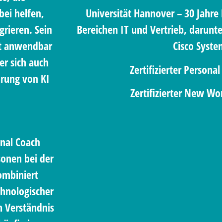
bei helfen,
Universität Hannover – 30 Jahre
egrieren. Sein
Bereichen IT und Vertrieb, darunt
ekt anwendbar
Cisco Syste
er sich auch
Zertifizierter Persona
hrung von KI
Zertifizierter New Wor
onal Coach
sonen bei der
ombiniert
chnologischer
n Verständnis