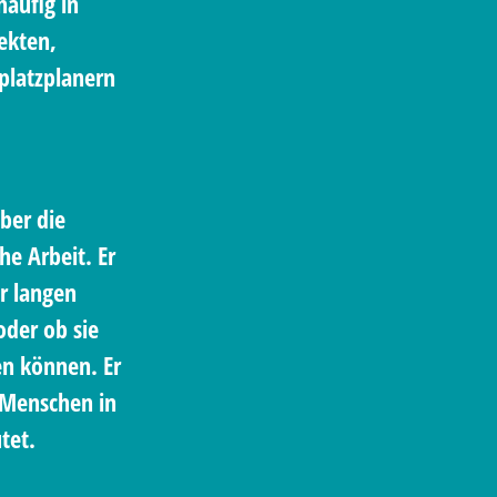
häufig in
tekten,
platzplanern
ber die
he Arbeit. Er
er langen
oder ob sie
len können. Er
e Menschen in
tet.