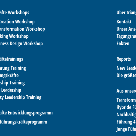
äfte Workshops
Über trian
-Creation Workshop
Kontakt
ransformation Workshop
Unser Ans
nking Workshop
Tagungsr
iness Design Workshop
Fakten
ftetrainings
Reports
hrung Training
New Leade
ungskräfte
Die größt
ship Training
 Leadership
Aus unse
ity Leadership Training
Transform
Hybride F
äfte Entwicklungsprogramm
Nachhalti
führungskräfteprogramm
Führung 4
Junge Füh