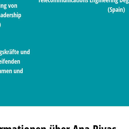
ung von
(Spain)
adership
)
gskräfte und
reifenden
ehmen und