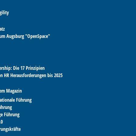
gility
atz
aum Augsburg "OpenSpace"
rship: Die 17 Prinzipien
en HR Herausforderungen bis 2025
rem Magazin
ationale Führung
ührung
ge Führung
.0
rungskräfte