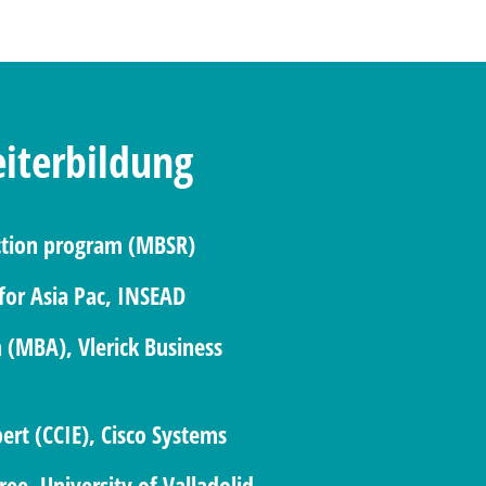
iterbildung
uction program (MBSR)
 for Asia Pac, INSEAD
 (MBA), Vlerick Business
pert (CCIE), Cisco Systems
e, University of Valladolid