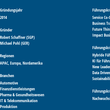
Gründungsjahr
Führungskr
2014
Service Co
Business T
Future Thi
Gründer
Impact Bus
Robert Schaffner (SGP)
Michael Pohl (GER)
Führungskrä
Hybride Fü
Regionen
KI für Führ
APAC, Europa, Nordamerika
New Leader
Data Driven
Branchen
Sustainabil
Automotive
Finanzdienstleistungen
Führungskr
Pharma & Gesundheitswesen
Nachwuchs
IT & Telekommunikation
Produktion