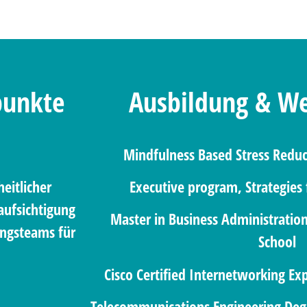
punkte
Ausbildung & We
Mindfulness Based Stress Red
eitlicher
Executive program, Strategies
aufsichtigung
Master in Business Administration
ungsteams für
School
Cisco Certified Internetworking Ex
Telecommunications Engineering Degre