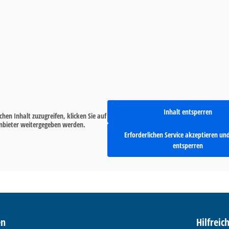
Inhalt entsperren
chen Inhalt zuzugreifen, klicken Sie auf
tanbieter weitergegeben werden.
Erforderlichen Service akzeptieren un
entsperren
en
Hilfreic